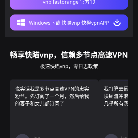
vnp fastorange 官方19
Windows下载 快瞄vnp 快橙vpnAPP
畅享快瞄vnp，信赖多节点高速VPN
极速快瞄vnp，零日志政策
说实话我是多节点高速VPN的忠实
我打算去葡萄
粉丝。先订阅了一个月，然后给我
块尾流冲浪板.
的妻子和女儿都订阅了
几乎所有我需
Jing
Jan V